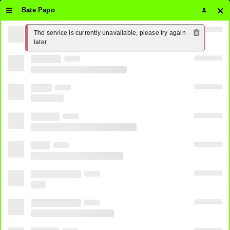
Bate Papo
The service is currently unavailable, please try again 
Assistir Telecine Premium Ao Vivo
later.
Online 24 horas Grátis ⋆ PirateTV
0
SHARE