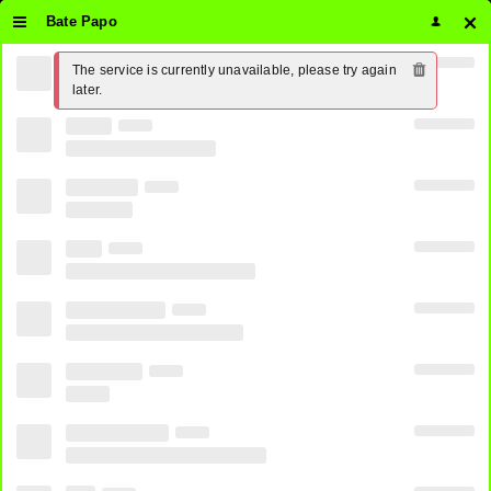
Bate Papo
The service is currently unavailable, please try again 
Assistir Telecine Fun Ao Vivo
later.
Online 24 horas Grátis ⋆ PirateTV
3
SHARES