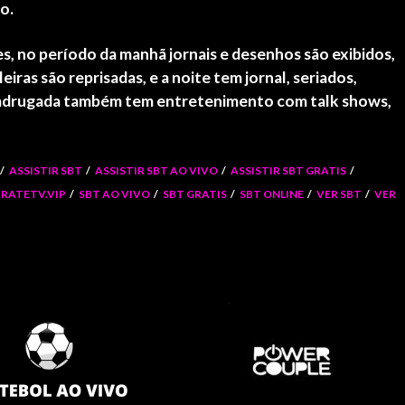
o.
, no período da manhã jornais e desenhos são exibidos,
iras são reprisadas, e a noite tem jornal, seriados,
a madrugada também tem entretenimento com talk shows,
ASSISTIR SBT
ASSISTIR SBT AO VIVO
ASSISTIR SBT GRATIS
IRATETV.VIP
SBT AO VIVO
SBT GRATIS
SBT ONLINE
VER SBT
VER