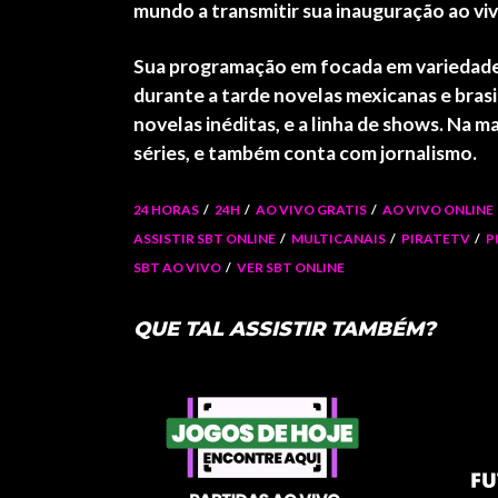
mundo a transmitir sua inauguração ao viv
Sua programação em focada em variedades
durante a tarde novelas mexicanas e brasile
novelas inéditas, e a linha de shows. N
séries, e também conta com jornalismo.
24 HORAS
24H
AO VIVO GRATIS
AO VIVO ONLINE
ASSISTIR SBT ONLINE
MULTICANAIS
PIRATETV
P
SBT AO VIVO
VER SBT ONLINE
QUE TAL ASSISTIR TAMBÉM?