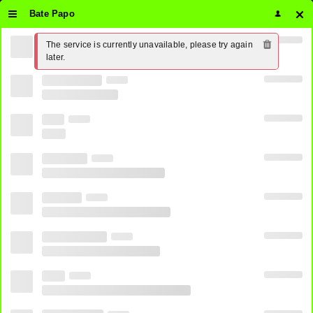
Bate Papo
The service is currently unavailable, please try again 
Assistir Premiere 7 Ao Vivo Online
later.
24 horas Grátis ⋆ PirateTV
0
SHARE