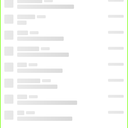
Escolha a opção desejada e aguarde
carregar. Se travar e sair do ar, apenas
recarregue o player. Se abrir propagandas
feche as abas e volte ao site.
OPÇÃO HD
OPÇÃO 1
OPÇÃO 2
OPÇÃO 3
OPÇÃO 4
OPÇÃO 5
OPÇÃO 6
24 HORAS
24H
AO VIVO GRATIS
AO VIVO ONLINE
ASSISTIR
PREMIERE 7
ASSISTIR PREMIERE 7 AO VIVO
ASSISTIR PREMIERE 7
GRATIS
ASSISTIR PREMIERE 7 ONLINE
MULTICANAIS
PIRATETV
PIRATETV.VIP
PREMIERE 7 AO VIVO
PREMIERE 7
GRATIS
PREMIERE 7 ONLINE
VER PREMIERE 7
VER PREMIERE 7
AO VIVO
VER PREMIERE 7 ONLINE