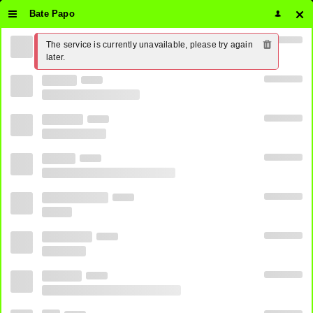
Bate Papo
The service is currently unavailable, please try again 
Assistir ESPN Extra Ao Vivo Online
later.
24 horas Grátis ⋆ PirateTV
0
SHARE