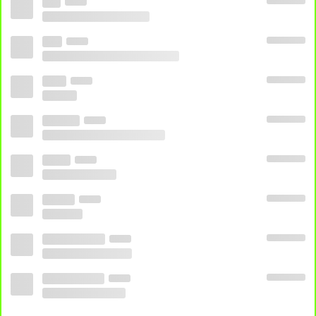
Escolha a opção desejada e aguarde
carregar. Se travar e sair do ar, apenas
recarregue o player. Se abrir propagandas
feche as abas e volte ao site.
ESPN 5
ESPN 6
ESPN 5
ESPN 6
ESPN 5
ESPN 6
ESPN 5
ESPN 6
24 HORAS
24H
AO VIVO GRATIS
AO VIVO ONLINE
ASSISTIR
ESPN EXTRA
ASSISTIR ESPN EXTRA AO VIVO
ASSISTIR ESPN
EXTRA GRATIS
ASSISTIR ESPN EXTRA ONLINE
ESPN EXTRA AO
VIVO
ESPN EXTRA GRATIS
ESPN EXTRA ONLINE
MULTICANAIS
PIRATETV
PIRATETV.VIP
VER ESPN EXTRA
VER ESPN EXTRA AO
VIVO
VER ESPN EXTRA ONLINE
QUE TAL ASSISTIR TAMBÉM?