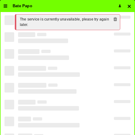
Bate Papo
The service is currently unavailable, please try again 
Assistir ESPN Ao Vivo Online 24
later.
horas Grátis ⋆ PirateTV
3
SHARES