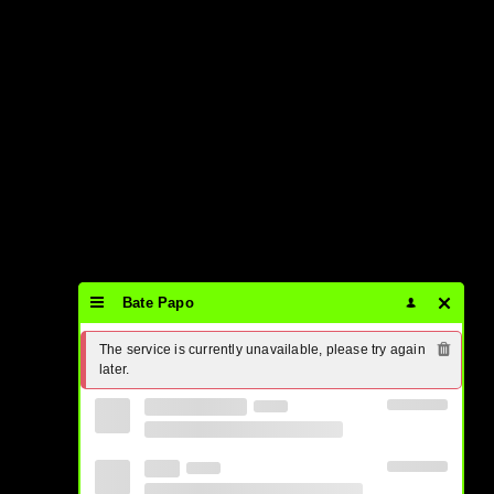
Bate Papo
The service is currently unavailable, please try again 
later.