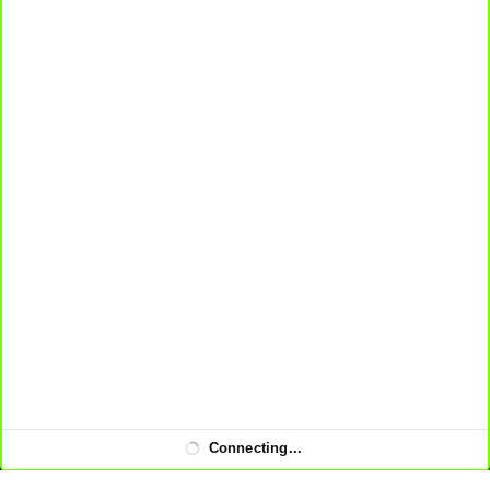
DCMA COPYRIGHT © 2023. PIRATETV - MULTICANAIS -
FUTEMAX - ASSISTIR TV AO VIVO ONLINE GRÁTIS NO CELULAR
OU PC. TV ONLINE GRÁTIS
Connecting...