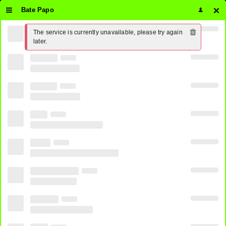
Bate Papo
The service is currently unavailable, please try again 
Assistir AXN Ao Vivo Online 24
later.
horas Grátis ⋆ PirateTV
7
SHARES