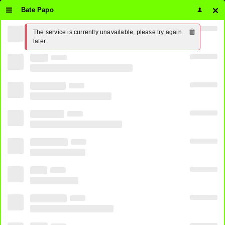
Bate Papo
The service is currently unavailable, please try again 
Assistir Eleven Sports Ao Vivo
later.
Online 24 horas Grátis ⋆ PirateTV
0
SHARE