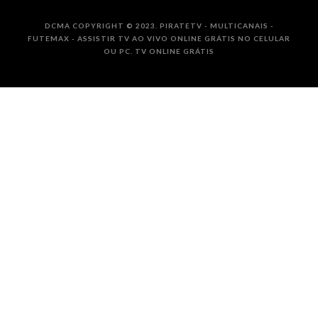
DCMA COPYRIGHT © 2023. PIRATETV - MULTICANAIS -
FUTEMAX - ASSISTIR TV AO VIVO ONLINE GRÁTIS NO CELULAR
OU PC. TV ONLINE GRÁTIS