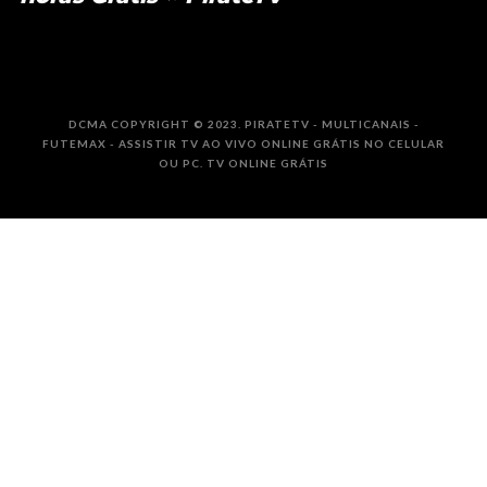
DCMA COPYRIGHT © 2023. PIRATETV - MULTICANAIS -
FUTEMAX - ASSISTIR TV AO VIVO ONLINE GRÁTIS NO CELULAR
OU PC. TV ONLINE GRÁTIS