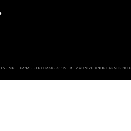
e
TV - MULTICANAIS - FUTEMAX - ASSISTIR TV AO VIVO ONLINE GRÁTIS NO C