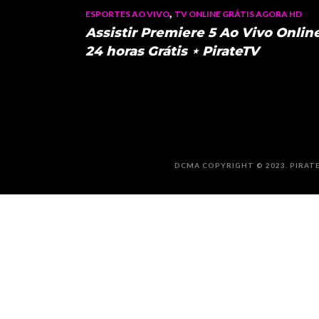
,
ESPORTES AO VIVO
TV ONLINE GRÁTIS AGORA HD
Assistir Premiere 5 Ao Vivo Onlin
24 horas Grátis ⋆ PirateTV
DCMA COPYRIGHT © 2023. PIRATE