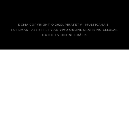
DCMA COPYRIGHT © 2023. PIRATETV - MULTICANAIS -
FUTEMAX - ASSISTIR TV AO VIVO ONLINE GRÁTIS NO CELULAR
OU PC. TV ONLINE GRÁTIS