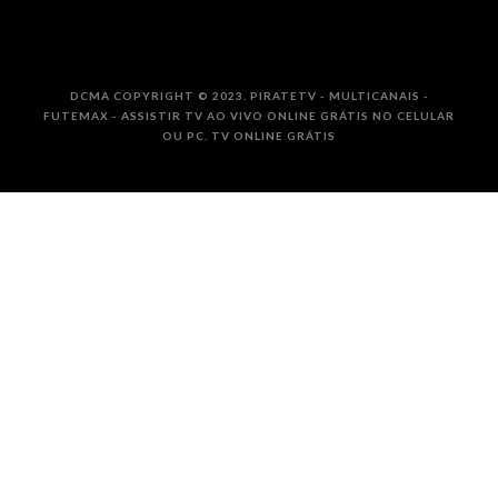
DCMA COPYRIGHT © 2023. PIRATETV - MULTICANAIS -
FUTEMAX - ASSISTIR TV AO VIVO ONLINE GRÁTIS NO CELULAR
OU PC. TV ONLINE GRÁTIS