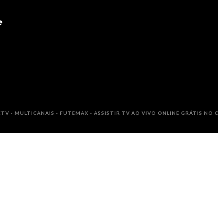
e
TV - MULTICANAIS - FUTEMAX - ASSISTIR TV AO VIVO ONLINE GRÁTIS NO C