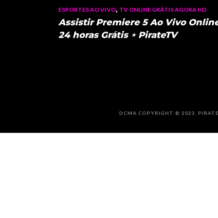
,
ESPORTES AO VIVO
TV ONLINE GRÁTIS AGORA HD
Assistir Premiere 5 Ao Vivo Onlin
24 horas Grátis ⋆ PirateTV
DCMA COPYRIGHT © 2023. PIRATE