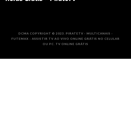
DCMA COPYRIGHT © 2023. PIRATETV - MULTICANAIS -
FUTEMAX - ASSISTIR TV AO VIVO ONLINE GRÁTIS NO CELULAR
OU PC. TV ONLINE GRÁTIS