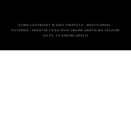
DCMA COPYRIGHT © 2023. PIRATETV - MULTICANAIS -
FUTEMAX - ASSISTIR TV AO VIVO ONLINE GRÁTIS NO CELULAR
OU PC. TV ONLINE GRÁTIS